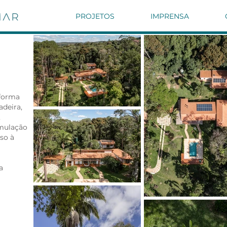
PROJETOS
IMPRENSA
eforma
adeira,
,
rmulação
so à
a