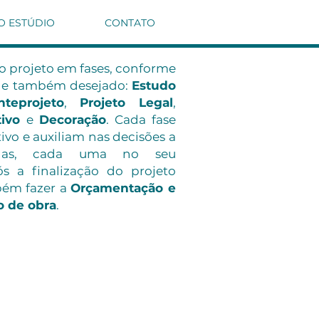
O ESTÚDIO
CONTATO
 projeto em fases, conforme
o e também desejado:
Estudo
eprojeto
,
Projeto Legal
,
tivo
e
Decoração
. Cada fase
ivo e auxiliam nas decisões a
das, cada uma no seu
 a finalização do projeto
ém fazer a
Orçamentação e
 de obra
.