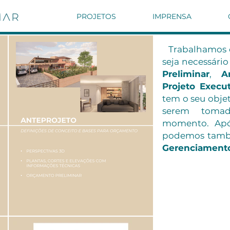
PROJETOS
IMPRENSA
Trabalhamos o
seja necessári
Preliminar
,
Ant
Projeto Execu
tem o seu objet
serem toma
momento. Após
podemos tamb
Gerenciamento